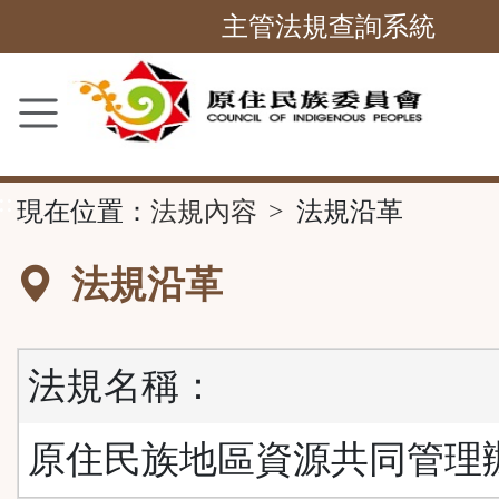
跳
主管法規查詢系統
到
主
要
內
容
::
現在位置：
法規內容
法規沿革
區
塊
法規沿革
法規名稱：
原住民族地區資源共同管理