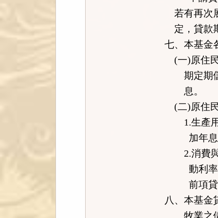
若有再次展
定，貸款期
七、本基金
(一)原住
期定期儲金
息。
(二)原住
1.生產用
加年息百
2.消費與
動利率加
前項貸款
八、本基金
牧業之借款