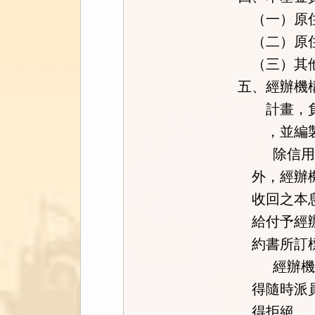
（一）原住
（二）原住
（三）其他
五、經辦機
計畫，負責
，並編製
除信用保
外，經辦機
收回之本息
給付予經辦
約書所訂
經辦機構
得隨時派員
得拒絕。