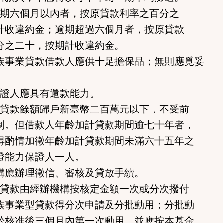
六個月以內者，按原貸款利率之百分之
收違約金；逾期超過六個月者，按原貸款
之二十，按期計收違約金。
族事業貸款借款人應供十足擔保品；無則應覓妥
。
人應具有還款能力。
款餘額歸戶新臺幣二百萬元以下，不受前
。但借款人年齡加計貸款期間逾七十年者，
酌情加徵年齡加計貸款期間未滿六十五年之
能力保證人一人。
構應辦理徵信、審核及貸放手續。
款由經辦機構按核定金額一次或分次撥付
事業型貸款得分次申請及分批動用；分批動
核准後三個月內第一次動用，並應按本基金