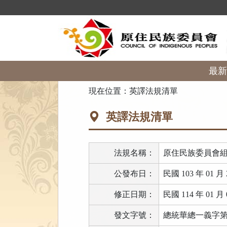
跳
到
主
要
內
容
區
最新
塊
:::
現在位置：
英譯法規清單
英譯法規清單
法規名稱：
原住民族委員會
公發布日：
民國 103 年 01 月 
修正日期：
民國 114 年 01 月 
發文字號：
總統華總一義字第11