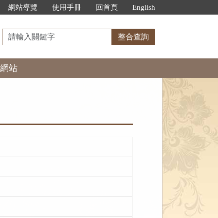
網站導覽
使用手冊
回首頁
English
請
整合查詢
輸
入
網站
關
鍵
字