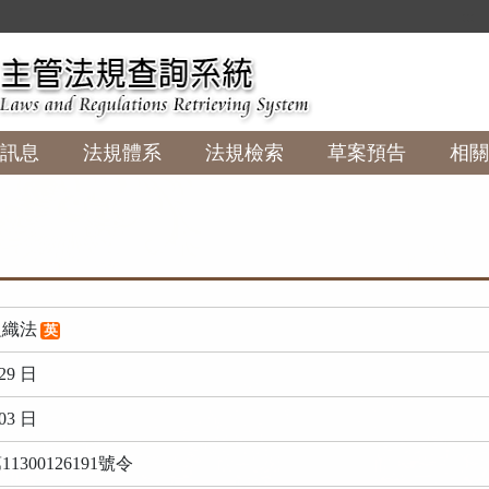
:::
訊息
法規體系
法規檢索
草案預告
相關
組織法
英
29 日
03 日
300126191號令