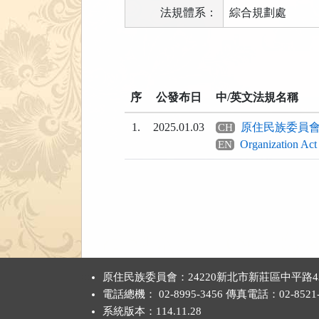
法規體系：
綜合規劃處
法
規
功
序
公發布日
中/英文法規名稱
能
按
1.
2025.01.03
原住民族委員
CH
鈕
Organization Act 
EN
區
:::
原住民族委員會：24220新北市新莊區中平路4
電話總機： 02-8995-3456 傳真電話：02-8521-
系統版本：
114.11.28