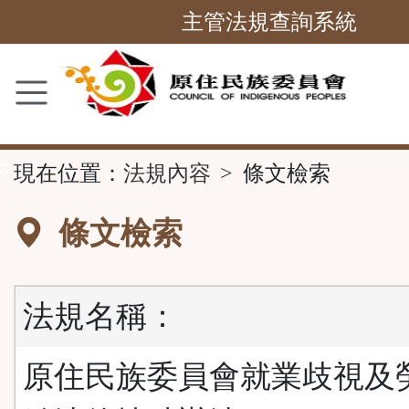
跳
主管法規查詢系統
到
主
要
內
容
::
現在位置：
法規內容
條文檢索
區
塊
條文檢索
法規名稱：
原住民族委員會就業歧視及