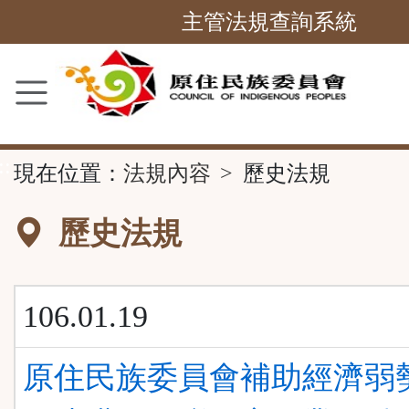
跳
主管法規查詢系統
到
主
要
內
容
::
現在位置：
法規內容
歷史法規
區
塊
歷史法規
106.01.19
原住民族委員會補助經濟弱