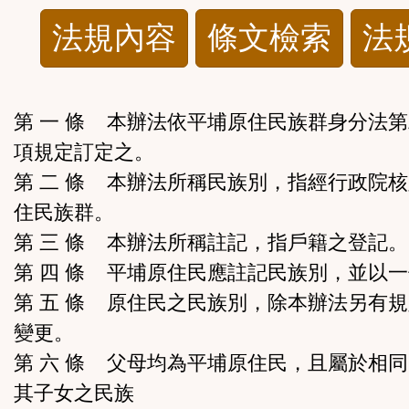
法
法規內容
條文檢索
法
規
功
第 一 條 本辦法依平埔原住民族群身分法
項規定訂定之。
能
第 二 條 本辦法所稱民族別，指經行政院
按
住民族群。
第 三 條 本辦法所稱註記，指戶籍之登記。
鈕
第 四 條 平埔原住民應註記民族別，並以
區
第 五 條 原住民之民族別，除本辦法另有
變更。
第 六 條 父母均為平埔原住民，且屬於相
其子女之民族