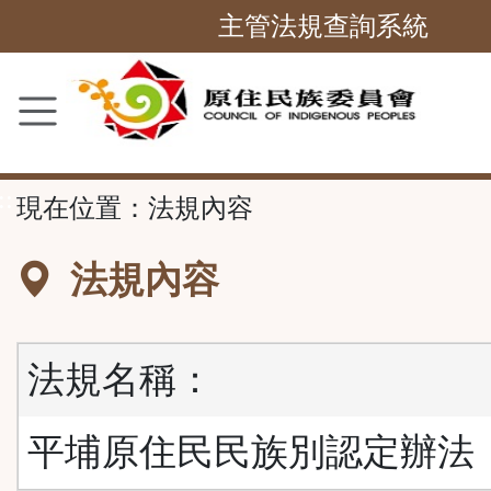
跳
主管法規查詢系統
到
主
要
內
容
::
現在位置：
法規內容
區
塊
法規內容
法規名稱：
平埔原住民民族別認定辦法