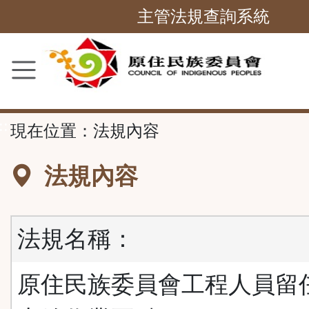
跳
主管法規查詢系統
到
主
要
內
容
::
現在位置：
法規內容
區
塊
法規內容
法規名稱：
原住民族委員會工程人員留