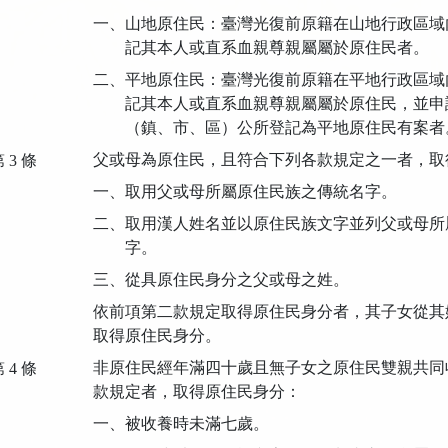
一、山地原住民：臺灣光復前原籍在山地行政區域
記其本人或直系血親尊親屬屬於原住民者。
二、平地原住民：臺灣光復前原籍在平地行政區域
記其本人或直系血親尊親屬屬於原住民，並申
（鎮、市、區）公所登記為平地原住民有案者
父或母為原住民，且符合下列各款規定之一者，取
 3 條
一、取用父或母所屬原住民族之傳統名字。
二、取用漢人姓名並以原住民族文字並列父或母所
字。
三、從具原住民身分之父或母之姓。
依前項第二款規定取得原住民身分者，其子女從其
取得原住民身分。
非原住民經年滿四十歲且無子女之原住民雙親共同
 4 條
款規定者，取得原住民身分：
一、被收養時未滿七歲。