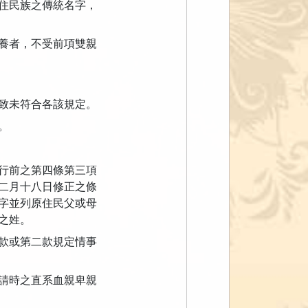
住民族之傳統名字，
養者，不受前項雙親
致未符合各該規定。
。
行前之第四條第三項
二月十八日修正之條
字並列原住民父或母
之姓。
款或第二款規定情事
請時之直系血親卑親