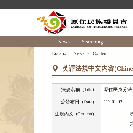
Main
Content
Area
News
Searching
:::
Location：
News
Content
英譯法規中文內容(Chinese 
法規名稱
(Title)
：
原住民身分法
公發布日
(Date)
：
113.01.03
法規內文
(Content)
：
第
第