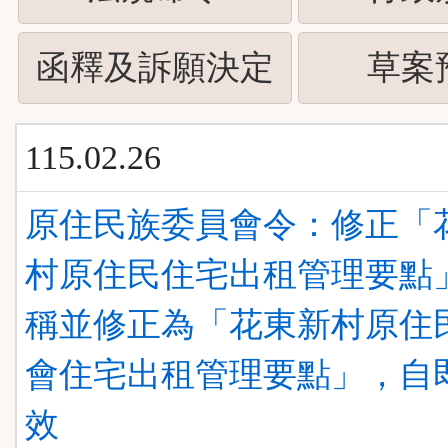
下
按
ENTER
(請
函釋及訴願決定
草案
下
查
按
ENTER
看
115.02.26
下
查
清
ENTER
原住民族委員會令：修正「
看
單)
查
村原住民住宅出租管理要點
清
看
稱並修正為「花東新村原住
單)
清
會住宅出租管理要點」，自
單)
效