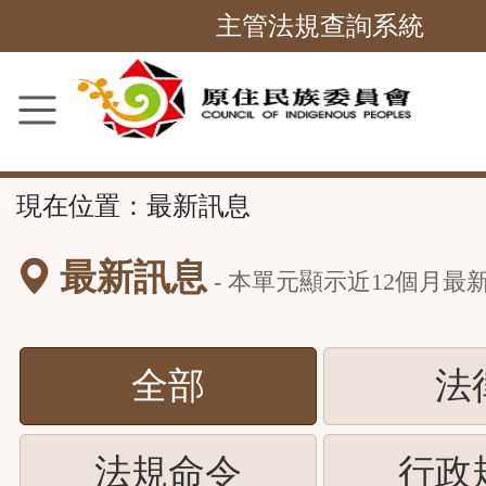
跳
主管法規查詢系統
到
主
要
內
容
::
現在位置：
最新訊息
區
塊
最新訊息
- 本單元顯示近
12
個月最
(請
全部
法
按
(請
法規命令
行政